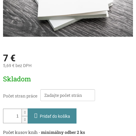
7 €
5,69 €
bez DPH
Jednotková
Skladom
cena:
Počet stran práce
Pridať do košíka
Počet kusov kníh -
minimálny odber 2 ks