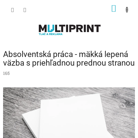
Prejsť
NÁKU
na
obsah
KOŠÍK
Absolventská práca - mäkká lepená
väzba s priehľadnou prednou stranou
165