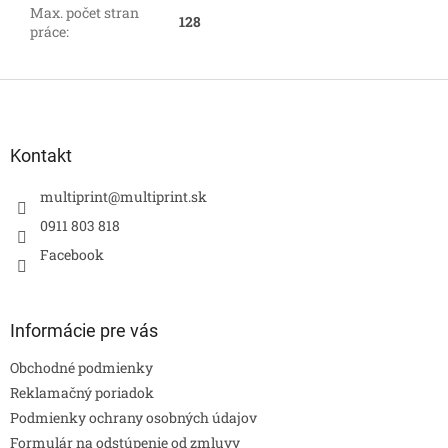
Max. počet stran
128
práce
:
Z
á
p
ä
Kontakt
t
i
multiprint
@
multiprint.sk
e
0911 803 818
Facebook
Informácie pre vás
Obchodné podmienky
Reklamačný poriadok
Podmienky ochrany osobných údajov
Formulár na odstúpenie od zmluvy